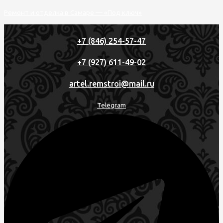
Перейти
Меню
Ремонт и отделка в Самаре — «Под ключ»
к
содержимому
+7 (846) 254-57-47
+7 (927) 611-49-02
artel.remstroi@mail.ru
Telegram