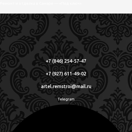
Перейти
Меню
Ремонт и отделка в Самаре — «Под ключ»
к
содержимому
+7 (846) 254-57-47
+7 (927) 611-49-02
artel.remstroi@mail.ru
Telegram