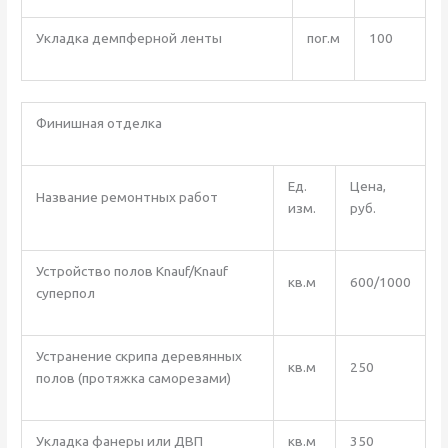
Укладка демпферной ленты
пог.м
100
Финишная отделка
Ед.
Цена,
Название ремонтных работ
изм.
руб.
Устройство полов Knauf/Knauf
кв.м
600/1000
суперпол
Устранение скрипа деревянных
кв.м
250
полов (протяжка саморезами)
Укладка фанеры или ДВП
кв.м
350