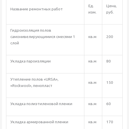
Ед.
Цена,
Название ремонтных работ
изм.
руб.
Гидроизоляция полов
самонивелирующимися смесями 1
кв.м
200
слой
Укладка пароизляции
кв.м
80
Утепление полов «URSA»,
кв.м
150
«Rockwool», пенопласт
Укладка полиэтиленовой пленки
кв.м
60
Укладка армированной пленки
кв.м
170