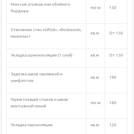
Монтаж уголков или обойного
пог.м
150
бордюра
Утепление стен «URSA», «Rockwool»,
кв.м
От 150
пенопласт
Укладка шумоизоляции (1 слой)
кв.м
От 150
Заделка швов серпянкой и
кв.м
190
унифлотом
Герметизация стыков и швов
пог.м
180
монтажной пеной
Укладка пароизляции
кв.м
120