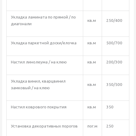
Укладка ламината по прямой / по
кв.м
250/400
диагонали
Укладка паркетной доски/елочка
кв.м
500/700
Настил линолеума / на клею
кв.м
200/300
Укладка винил, кварцвинил
кв.м
350/500
замковый / на клею
Настил коврового покрытия
кв.м
350
Установка декоративных порогов
пог.м
250